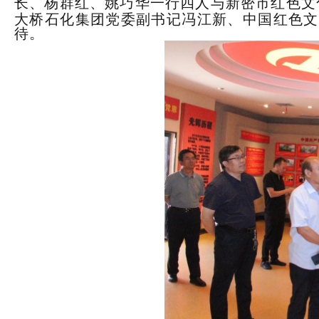
长、杨群红、姚巧华一行四人与
新密
市
红色文
大桥石化集团党委
副
书记
冯江新
、
中国红色文
待。