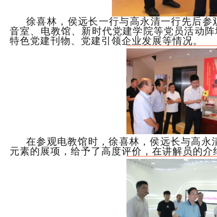
徐喜林，侯远长一行与
高永清一行
先后
参
音室、电教馆、新时代党建学院等党员活动阵
特色党建刊物、党建引领企业发展等情况。
在参观
电教馆
时，
徐喜林，侯远长与
高永
元素的展项，
给予了高度评价，在讲解员的介