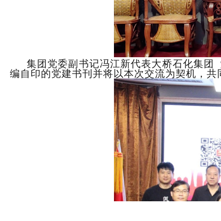
集团党委副书记冯江新
代表
大桥石化集团
编自印
的党建书刊
并
将
以本
次
交流
为契机，
共